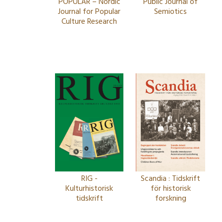
POPULÄR – Nordic
Public Journal of
Journal for Popular
Semiotics
Culture Research
RIG -
Scandia : Tidskrift
Kulturhistorisk
för historisk
tidskrift
forskning