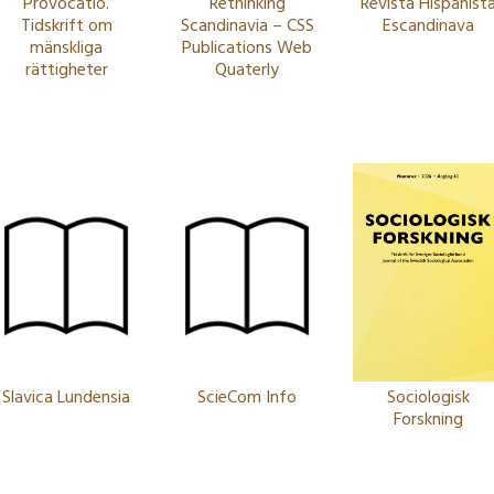
Provocatio.
Rethinking
Revista Hispanist
Tidskrift om
Scandinavia – CSS
Escandinava
mänskliga
Publications Web
rättigheter
Quaterly
Slavica Lundensia
ScieCom Info
Sociologisk
Forskning