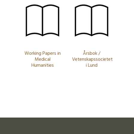
Working Papers in
Årsbok /
Medical
Vetenskapssocieteten
Humanities
i Lund