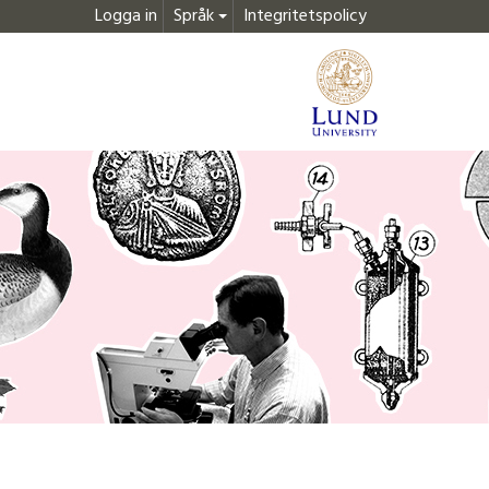
Logga in
Språk
Integritetspolicy