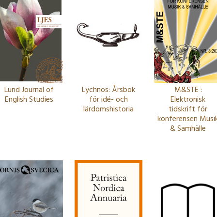
Lund Journal of
Lychnos: Årsbok
M&STE :
English Studies
för idé- och
Elektronisk
lärdomshistoria
tidskrift för
konferensen Musi
& Samhälle