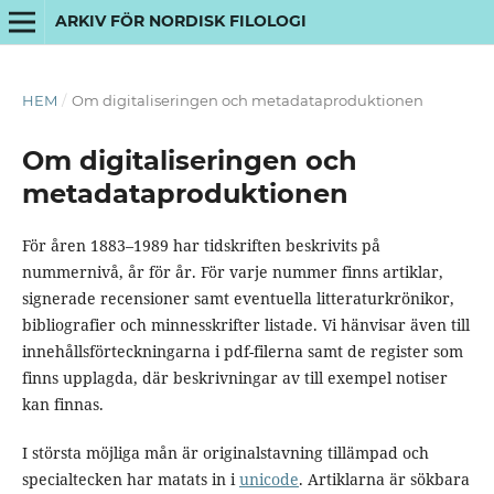
ARKIV FÖR NORDISK FILOLOGI
HEM
/
Om digitaliseringen och metadataproduktionen
Om digitaliseringen och
metadataproduktionen
För åren 1883–1989 har tidskriften beskrivits på
nummernivå, år för år. För varje nummer finns artiklar,
signerade recensioner samt eventuella litteraturkrönikor,
bibliografier och minnesskrifter listade. Vi hänvisar även till
innehållsförteckningarna i pdf-filerna samt de register som
finns upplagda, där beskrivningar av till exempel notiser
kan finnas.
I största möjliga mån är originalstavning tillämpad och
specialtecken har matats in i
unicode
. Artiklarna är sökbara