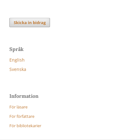
Skicka in bidrag
Språk
English
Svenska
Information
För läsare
För författare
För bibliotekarier