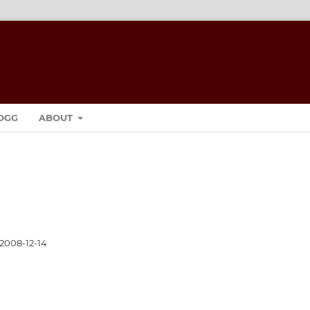
OGG
ABOUT
2008-12-14