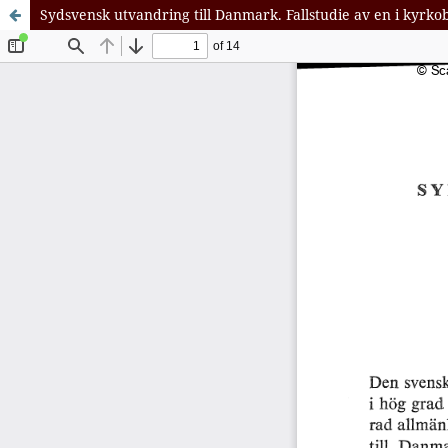
Sydsvensk utvandring till Danmark. Fallstudie av en i kyrk