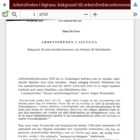
Arbetsfreden i Sigtuna. Bakgrund till arbetsfredskonferensen och förebud till Saltsjöbaden.