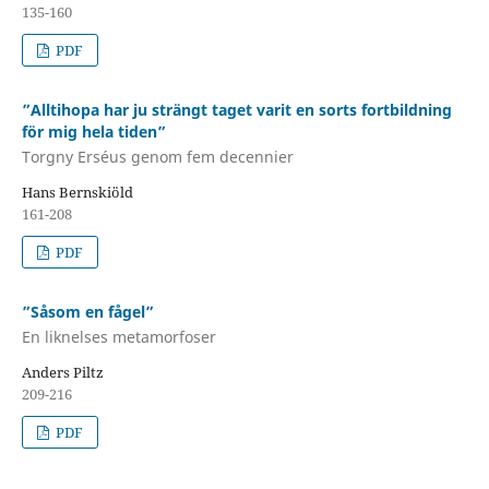
135-160
PDF
”Alltihopa har ju strängt taget varit en sorts fortbildning
för mig hela tiden”
Torgny Erséus genom fem decennier
Hans Bernskiöld
161-208
PDF
”Såsom en fågel”
En liknelses metamorfoser
Anders Piltz
209-216
PDF