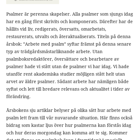
Psalmer är perenna skapelser. Alla psalmer som sjungs idag
har en gång först skrivits och komponerats. Därefter har de
hållits vid liv, redigerats, översatts, omarbetats,
restaurerats, utvalts och återaktualiserats. Titeln på denna
årsbok: ”Arbete med psalm” syftar främst på denna senare
typ av trädgårdsmästarliknande arbete. Utan
psalmboksredaktörer, översättare och bearbetare av
psalmer hade vi stått utan de psalmer vi har idag. Vi hade
utanför rent akademiska studier möjligen stått helt utan
arvet av äldre psalmer. Sådant arbete har nämligen både
syftat och lett till bredare relevans och aktualitet i tider av
förändring.
Årsbokens sju artiklar belyser på olika sätt hur arbete med
psalm lett fram till vår nuvarande situation. Här finns också
bidrag som kastar ljus över hur psalmerna kan förstås idag
och hur deras morgondag kan komma att te sig. Kommer