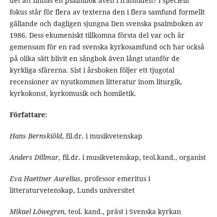
det att finnas en psalmbok även i framtiden? I speciellt
fokus står för flera av texterna den i flera samfund formellt
gällande och dagligen sjungna Den svenska psalmboken av
1986. Dess ekumeniskt tillkomna första del var och är
gemensam för en rad svenska kyrkosamfund och har också
på olika sätt blivit en sångbok även långt utanför de
kyrkliga sfärerna. Sist i årsboken följer ett tjugotal
recensioner av nyutkommen litteratur inom liturgik,
kyrkokonst, kyrkomusik och homiletik.
Författare:
Hans Bernskiöld
, fil.dr. i musikvetenskap
Anders Dillmar
, fil.dr. i musikvetenskap, teol.kand., organist
Eva Haettner Aurelius
, professor emeritus i
litteraturvetenskap, Lunds universitet
Mikael Löwegren
, teol. kand., präst i Svenska kyrkan