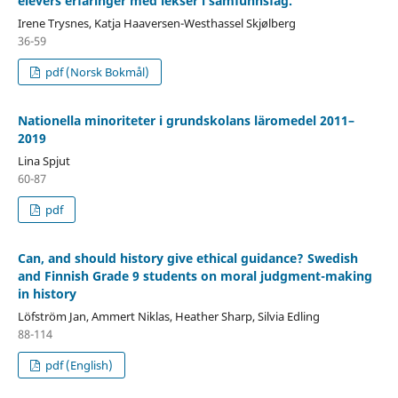
elevers erfaringer med lekser i samfunnsfag.
Irene Trysnes, Katja Haaversen-Westhassel Skjølberg
36-59
pdf (Norsk Bokmål)
Nationella minoriteter i grundskolans läromedel 2011–
2019
Lina Spjut
60-87
pdf
Can, and should history give ethical guidance? Swedish
and Finnish Grade 9 students on moral judgment-making
in history
Löfström Jan, Ammert Niklas, Heather Sharp, Silvia Edling
88-114
pdf (English)