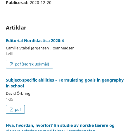
Publicerad:
2020-12-20
Artiklar
Editorial Nordidactica 2020:4
Camilla Stabel Jørgensen , Roar Madsen
i-viii
pdf (Norsk Bokmål)
Subject-specific abilities – Formulating goals in geography
in school
David Örbring
1-35
pdf
Hva, hvordan, hvorfor? En studie av norske lærere og