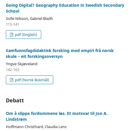
Going Digital? Geography Education in Swedish Secondary
School
Sofie Nilsson, Gabriel Bladh
115-141
pdf (English)
Samfunnsfagdidaktisk forsking med empiri frå norsk
skule – eit forskingsoversyn
Yngve Skjæveland
142-163
pdf (Norsk Bokmål)
Debatt
Om å slippe fordommene løs. Et motsvar til Jon A.
Lindstrøm
Hoffmann Christhard, Claudia Lenz