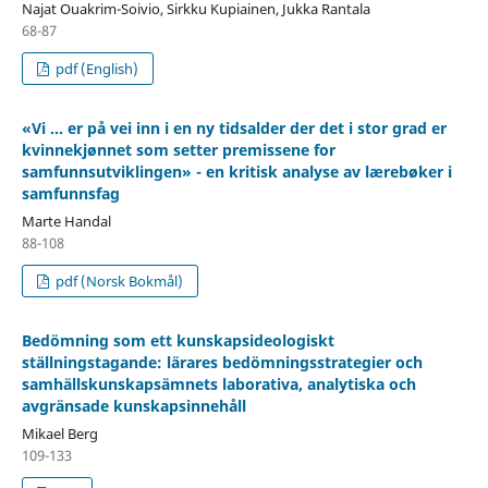
Najat Ouakrim-Soivio, Sirkku Kupiainen, Jukka Rantala
68-87
pdf (English)
«Vi … er på vei inn i en ny tidsalder der det i stor grad er
kvinnekjønnet som setter premissene for
samfunnsutviklingen» - en kritisk analyse av lærebøker i
samfunnsfag
Marte Handal
88-108
pdf (Norsk Bokmål)
Bedömning som ett kunskapsideologiskt
ställningstagande: lärares bedömningsstrategier och
samhällskunskapsämnets laborativa, analytiska och
avgränsade kunskapsinnehåll
Mikael Berg
109-133