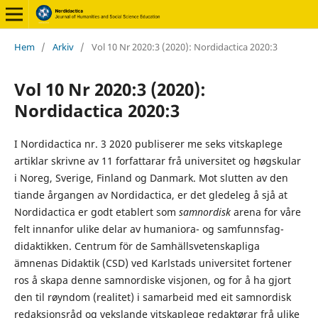
Hem
/
Arkiv
/
Vol 10 Nr 2020:3 (2020): Nordidactica 2020:3
Vol 10 Nr 2020:3 (2020):
Nordidactica 2020:3
I Nordidactica nr. 3 2020 publiserer me seks vitskaplege
artiklar skrivne av 11 forfattarar frå universitet og høgskular
i Noreg, Sverige, Finland og Danmark. Mot slutten av den
tiande årgangen av Nordidactica, er det gledeleg å sjå at
Nordidactica er godt etablert som
samnordisk
arena for våre
felt innanfor ulike delar av humaniora- og samfunnsfag-
didaktikken. Centrum för de Samhällsvetenskapliga
ämnenas Didaktik (CSD) ved Karlstads universitet fortener
ros å skapa denne samnordiske visjonen, og for å ha gjort
den til røyndom (realitet) i samarbeid med eit samnordisk
redaksjonsråd og vekslande vitskaplege redaktørar frå ulike