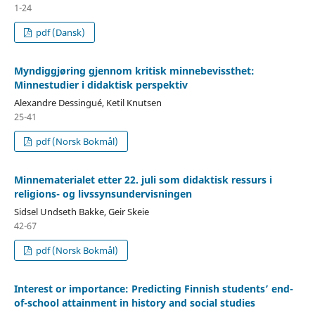
1-24
pdf (Dansk)
Myndiggjøring gjennom kritisk minnebevissthet:
Minnestudier i didaktisk perspektiv
Alexandre Dessingué, Ketil Knutsen
25-41
pdf (Norsk Bokmål)
Minnematerialet etter 22. juli som didaktisk ressurs i
religions- og livssynsundervisningen
Sidsel Undseth Bakke, Geir Skeie
42-67
pdf (Norsk Bokmål)
Interest or importance: Predicting Finnish students’ end-
of-school attainment in history and social studies