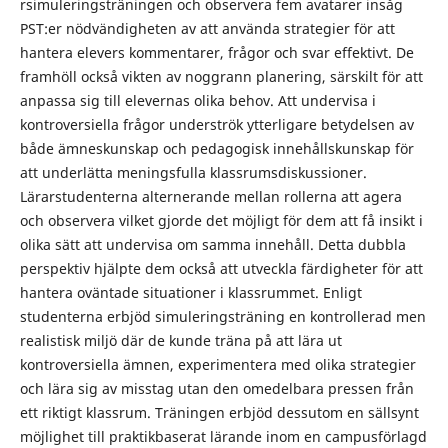
rsimuleringsträningen och observera fem avatarer insåg
PST:er nödvändigheten av att använda strategier för att
hantera elevers kommentarer, frågor och svar effektivt. De
framhöll också vikten av noggrann planering, särskilt för att
anpassa sig till elevernas olika behov. Att undervisa i
kontroversiella frågor underströk ytterligare betydelsen av
både ämneskunskap och pedagogisk innehållskunskap för
att underlätta meningsfulla klassrumsdiskussioner.
Lärarstudenterna alternerande mellan rollerna att agera
och observera vilket gjorde det möjligt för dem att få insikt i
olika sätt att undervisa om samma innehåll. Detta dubbla
perspektiv hjälpte dem också att utveckla färdigheter för att
hantera oväntade situationer i klassrummet. Enligt
studenterna erbjöd simuleringsträning en kontrollerad men
realistisk miljö där de kunde träna på att lära ut
kontroversiella ämnen, experimentera med olika strategier
och lära sig av misstag utan den omedelbara pressen från
ett riktigt klassrum. Träningen erbjöd dessutom en sällsynt
möjlighet till praktikbaserat lärande inom en campusförlagd