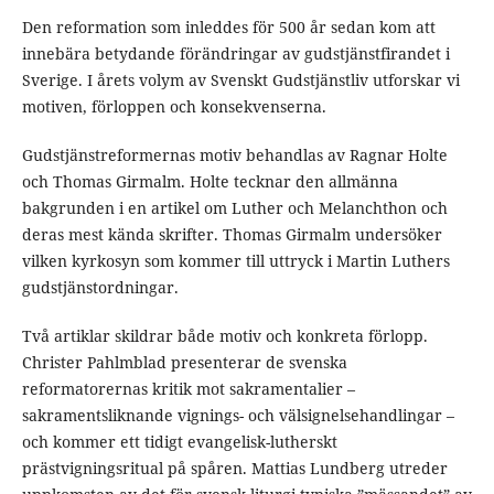
Den reformation som inleddes för 500 år sedan kom att
innebära betydande förändringar av gudstjänstfirandet i
Sverige. I årets volym av Svenskt Gudstjänstliv utforskar vi
motiven, förloppen och konsekvenserna.
Gudstjänstreformernas motiv behandlas av Ragnar Holte
och Thomas Girmalm. Holte tecknar den allmänna
bakgrunden i en artikel om Luther och Melanchthon och
deras mest kända skrifter. Thomas Girmalm undersöker
vilken kyrkosyn som kommer till uttryck i Martin Luthers
gudstjänstordningar.
Två artiklar skildrar både motiv och konkreta förlopp.
Christer Pahlmblad presenterar de svenska
reformatorernas kritik mot sakramentalier –
sakramentsliknande vignings- och välsignelsehandlingar –
och kommer ett tidigt evangelisk-lutherskt
prästvigningsritual på spåren. Mattias Lundberg utreder