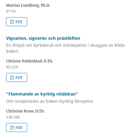
Mattias Lundberg, Ph.D.
67-93
PDF
Vigvatten, signerier och prästlöften
En dispyt om kyrkobruk och vidskepelse i skuggan av Röda
boken
Christer Pahlmblad, D.Th.
95-129
PDF
”Flammande av kyrklig nitälskan”
Om receptionen av boken Kyrklig förnyelse
Christian Braw, D.Th.
130-166
PDF