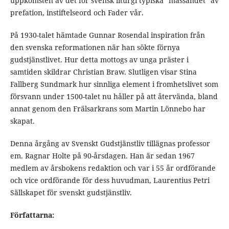
uppkomsten av det för svensk liturgi typiska ”mässandet” av
prefation, instiftelseord och Fader vår.
På 1930-talet hämtade Gunnar Rosendal inspiration från
den svenska reformationen när han sökte förnya
gudstjänstlivet. Hur detta mottogs av unga präster i
samtiden skildrar Christian Braw. Slutligen visar Stina
Fallberg Sundmark hur sinnliga element i fromhetslivet som
försvann under 1500-talet nu håller på att återvända, bland
annat genom den Frälsarkrans som Martin Lönnebo har
skapat.
Denna årgång av Svenskt Gudstjänstliv tillägnas professor
em. Ragnar Holte på 90-årsdagen. Han är sedan 1967
medlem av årsbokens redaktion och var i 55 år ordförande
och vice ordförande för dess huvudman, Laurentius Petri
Sällskapet för svenskt gudstjänstliv.
Författarna: