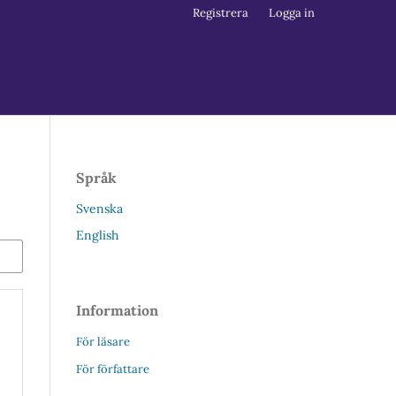
Registrera
Logga in
Språk
Svenska
English
Information
För läsare
För författare