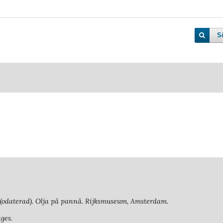
S
(odaterad). Olja på pannå. Rijksmuseum, Amsterdam.
ges.