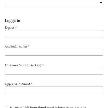
Logga in
E-post
*
Användarnamn
*
Lösenord (minst 6 tecken)
*
Upprepa lösenord
*
Ja, jag vill bli kontaktad med information om nya