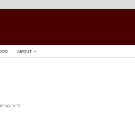
OGG
ABOUT
2008-12-18