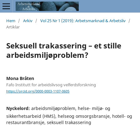
Hem
/
Arkiv
/
Vol 25 Nr 1 (2019): Arbetsmarknad & Arbetsliv
/
Artiklar
Seksuell trakassering – et stille
arbeidsmiljøproblem?
Mona Bråten
Fafo Institutt for arbeidslivsog velferdsforskning
https://orcid.org/0000-0003-1107-0605
Nyckelord:
arbeidsmiljøproblem, helse- miljø- og
sikkerhetsarbeid (HMS), helseog omsorgsbransje, hotell- og
restaurantbransje, seksuell trakassering