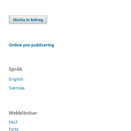
Skicka in bidrag
Online pre-publicering
Språk
English
Svenska
Webblänkar
FALF
Forte