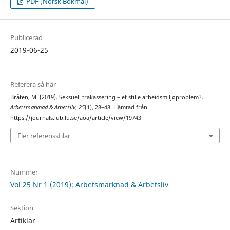
PDF (Norsk Bokmål)
Publicerad
2019-06-25
Referera så här
Bråten, M. (2019). Seksuell trakassering – et stille arbeidsmiljøproblem?.
Arbetsmarknad & Arbetsliv
,
25
(1), 28–48. Hämtad från
https://journals.lub.lu.se/aoa/article/view/19743
Fler referensstilar
Nummer
Vol 25 Nr 1 (2019): Arbetsmarknad & Arbetsliv
Sektion
Artiklar