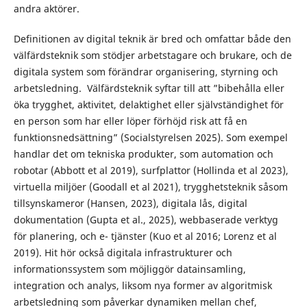
andra aktörer.
Definitionen av digital teknik är bred och omfattar både den
välfärdsteknik som stödjer arbetstagare och brukare, och de
digitala system som förändrar organisering, styrning och
arbetsledning. Välfärdsteknik syftar till att ”bibehålla eller
öka trygghet, aktivitet, delaktighet eller självständighet för
en person som har eller löper förhöjd risk att få en
funktionsnedsättning” (Socialstyrelsen 2025). Som exempel
handlar det om tekniska produkter, som automation och
robotar (Abbott et al 2019), surfplattor (Hollinda et al 2023),
virtuella miljöer (Goodall et al 2021), trygghetsteknik såsom
tillsynskameror (Hansen, 2023), digitala lås, digital
dokumentation (Gupta et al., 2025), webbaserade verktyg
för planering, och e- tjänster (Kuo et al 2016; Lorenz et al
2019). Hit hör också digitala infrastrukturer och
informationssystem som möjliggör datainsamling,
integration och analys, liksom nya former av algoritmisk
arbetsledning som påverkar dynamiken mellan chef,