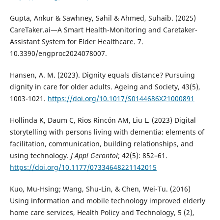
Gupta, Ankur & Sawhney, Sahil & Ahmed, Suhaib. (2025)
CareTaker.ai—A Smart Health-Monitoring and Caretaker-
Assistant System for Elder Healthcare. 7.
10.3390/engproc2024078007.
Hansen, A. M. (2023). Dignity equals distance? Pursuing
dignity in care for older adults. Ageing and Society, 43(5),
1003-1021.
https://doi.org/10.1017/S0144686X21000891
Hollinda K, Daum C, Rios Rincón AM, Liu L. (2023) Digital
storytelling with persons living with dementia: elements of
facilitation, communication, building relationships, and
using technology.
J Appl Gerontol
; 42(5): 852–61.
https://doi.org/10.1177/07334648221142015
Kuo, Mu-Hsing; Wang, Shu-Lin, & Chen, Wei-Tu. (2016)
Using information and mobile technology improved elderly
home care services, Health Policy and Technology, 5 (2),