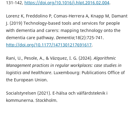
131-142,
https://doi.org/10.1016/j.hlpt.2016.02.004
.
Lorenz K, Freddolino P, Comas-Herrera A, Knapp M, Damant
J. (2019) Technology-based tools and services for people
with dementia and carers: mapping technology onto the
dementia care pathway.
Dementia
;18(2):725-741.
http://doi.org/10.1177/1471301217691617
.
Rani, U., Pesole, A., & Vázquez, I. G. (2024).
Algorithmic
Management practices in regular workplaces: case studies in
logistics and healthcare
. Luxembourg: Publications Office of
the European Union.
Socialstyrelsen (2021). E-hälsa och välfärdsteknik i
kommunerna. Stockholm.