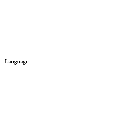
Language
English
Svenska
Block title
Lecturing International Master's Students at LTH
7
Providing Solutions to Exercises in Math Courses at