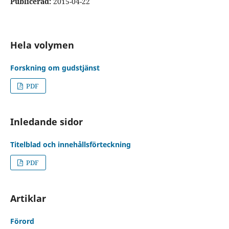
Publicerad:
2015-04-22
Hela volymen
Forskning om gudstjänst
PDF
Inledande sidor
Titelblad och innehållsförteckning
PDF
Artiklar
Förord