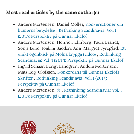
Most read articles by the same author(s)
Anders Mortensen, Daniel Möller,
Konversationer om
humorns betydelse
,
Rethinking Scandinavia: Vol. 1
(2017): Perspektiv på Gunnar Ekelöf
Anders Mortensen, Henric Holmberg, Paula Brandt,
Sonja Lund, Joakim Saedén, Ann-Margret Fyregård,
Ett
unikt ögonblick på Mölna brygga (video)
,
Rethinking
Scandinavia: Vol. 1 (2017): Perspektiv på Gunnar Ekelöf
Ingrid Schaar, Bengt Landgren, Anders Mortensen,
Mats Eeg-Olofsson,
Konkordans till Gunnar Ekelöfs
Skrifter
,
Rethinking Scandinavia: Vol. 1 (2017):
Perspektiv på Gunnar Ekelöf
Anders Mortensen,
✯
,
Rethinking Scandinavia: Vol. 1
(2017): Perspektiv på Gunnar Ekelöf