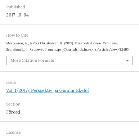
Published
2017-10-04
How to Cite
Mortensen, A., & Zola Christensen, R. (2017). Från redaktionen.
Rethinking
Scandinavia
,
1
. Retrieved from https://journals.lub.lu.se/rs/article/view/22495
More Citation Formats
Issue
Vol. 1 (2017): Perspektiv på Gunnar Ekelöf
Section
Förord
License