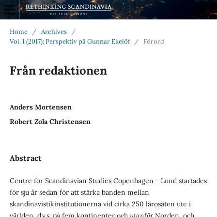
Home
/
Archives
/
Vol. 1 (2017): Perspektiv på Gunnar Ekelöf
/
Förord
Från redaktionen
Anders Mortensen
Robert Zola Christensen
Abstract
Centre for Scandinavian Studies Copenhagen - Lund startades
för sju år sedan för att stärka banden mellan
skandinavistikinstitutionerna vid cirka 250 lärosäten ute i
världen, d.v.s. på fem kontinenter och
utanför
Norden, och