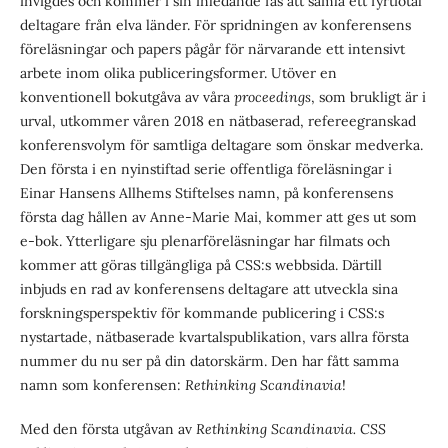
invigdes och kommer i sin inledande fas att samla ett fyrtiotal
deltagare från elva länder. För spridningen av konferensens
föreläsningar och papers pågår för närvarande ett intensivt
arbete inom olika publiceringsformer. Utöver en
konventionell bokutgåva av våra
proceedings
, som brukligt är i
urval, utkommer våren 2018 en nätbaserad, refereegranskad
konferensvolym för samtliga deltagare som önskar medverka.
Den första i en nyinstiftad serie offentliga föreläsningar i
Einar Hansens Allhems Stiftelses namn, på konferensens
första dag hållen av Anne-Marie Mai, kommer att ges ut som
e-bok. Ytterligare sju plenarföreläsningar har filmats och
kommer att göras tillgängliga på CSS:s webbsida. Därtill
inbjuds en rad av konferensens deltagare att utveckla sina
forskningsperspektiv för kommande publicering i CSS:s
nystartade, nätbaserade kvartalspublikation, vars allra första
nummer du nu ser på din datorskärm. Den har fått samma
namn som konferensen:
Rethinking Scandinavia
!
Med den första utgåvan av
Rethinking Scandinavia. CSS