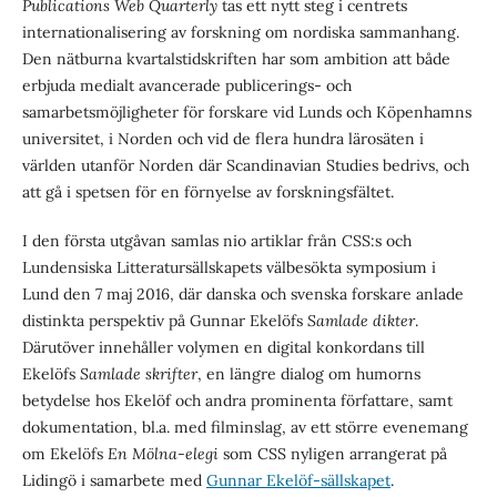
Publications Web Quarterly
tas ett nytt steg i centrets
internationalisering av forskning om nordiska sammanhang.
Den nätburna kvartalstidskriften har som ambition att både
erbjuda medialt avancerade publicerings- och
samarbetsmöjligheter för forskare vid Lunds och Köpenhamns
universitet, i Norden och vid de flera hundra lärosäten i
världen utanför Norden där Scandinavian Studies bedrivs, och
att gå i spetsen för en förnyelse av forskningsfältet.
I den första utgåvan samlas nio artiklar från CSS:s och
Lundensiska Litteratursällskapets välbesökta symposium i
Lund den 7 maj 2016, där danska och svenska forskare anlade
distinkta perspektiv på Gunnar Ekelöfs
Samlade dikter
.
Därutöver innehåller volymen en digital konkordans till
Ekelöfs
Samlade skrifter
, en längre dialog om humorns
betydelse hos Ekelöf och andra prominenta författare, samt
dokumentation, bl.a. med filminslag, av ett större evenemang
om Ekelöfs
En Mölna-elegi
som CSS nyligen arrangerat på
Lidingö i samarbete med
Gunnar Ekelöf-sällskapet
.