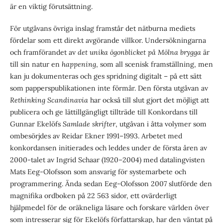
är en viktig förutsättning.
För utgåvans övriga inslag framstår det nätburna mediets
fördelar som ett direkt avgörande villkor. Undersökningarna
och framförandet av
det unika ögonblicket på Mölna brygga
är
till sin natur en
happening
, som all scenisk framställning, men
kan ju dokumenteras och ges spridning digitalt – på ett sätt
som papperspublikationen inte förmår. Den första utgåvan av
Rethinking Scandinavia
har också till slut gjort det möjligt att
publicera och ge lättillgängligt tillträde till Konkordans till
Gunnar Ekelöfs
Samlade skrifter
, utgåvan i åtta volymer som
ombesörjdes av Reidar Ekner 1991–1993. Arbetet med
konkordansen initierades och leddes under de första åren av
2000-talet av Ingrid Schaar (1920–2004) med datalingvisten
Mats Eeg-Olofsson som ansvarig för systemarbete och
programmering. Ända sedan Eeg-Olofsson 2007 slutförde den
magnifika ordboken på 22 563 sidor, ett ovärderligt
hjälpmedel för de oräkneliga läsare och forskare världen över
som intresserar sig för Ekelöfs författarskap, har den väntat på