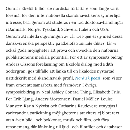
Gunnar Ekelöf tillhör de nordiska författare som länge varit
föremål för den internationella skandinavistikens synnerliga
intresse, bl.a. genom att studeras i en rad doktorsavhandlingar
i Danmark, Norge, Tyskland, Schweiz, Italien och USA.
Genom att inleda utgivningen av vår
web quarterly
med dessa
dansk-svenska perspektiv på Ekelöfs
Samlade dikter
, får vi
också goda möjligheter att pröva och utveckla den nätburna
publikationens mediala potential. För ett av symposiets bidrag,
Anders Olssons föreläsning om Ekelöfs dialog med Edith
Södergran, ges tillfälle att länka till en likaledes nystartad
nättidskrift med skandinavisk profil,
Nordisk poesi
, som vi ser
fram emot att samarbeta med framöver. I övriga
symposiebidrag av Neal Ashley Conrad Thing, Elisabeth Friis,
Per Erik Ljung, Anders Mortensen, Daniel Möller, Louise
Mønster, Karin Nykvist och Catharina Raudevere utnyttjas i
varierande utsträckning möjligheterna att citera ej blott text
utan även bild- och bokkonst, musik och film, och föra
resonemang där länkning till ljud- och filmfiler och databaser