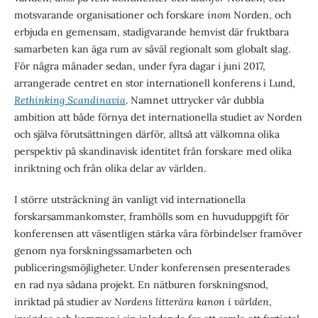
motsvarande organisationer och forskare
inom
Norden, och
erbjuda en gemensam, stadigvarande hemvist där fruktbara
samarbeten kan äga rum av såväl regionalt som globalt slag.
För några månader sedan, under fyra dagar i juni 2017,
arrangerade centret en stor internationell konferens i Lund,
Rethinking Scandinavia
. Namnet uttrycker vår dubbla
ambition att både förnya det internationella studiet av Norden
och själva förutsättningen därför, alltså att välkomna olika
perspektiv på skandinavisk identitet från forskare med olika
inriktning och från olika delar av världen.
I större utsträckning än vanligt vid internationella
forskarsammankomster, framhölls som en huvuduppgift för
konferensen att väsentligen stärka våra förbindelser framöver
genom nya forskningssamarbeten och
publiceringsmöjligheter. Under konferensen presenterades
en rad nya sådana projekt. En nätburen forskningsnod,
inriktad på studier av
Nordens litterära kanon i världen
,