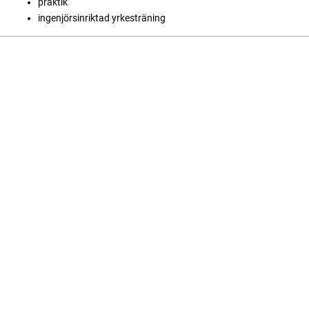
praktik
ingenjörsinriktad yrkesträning
Language
English
Svenska