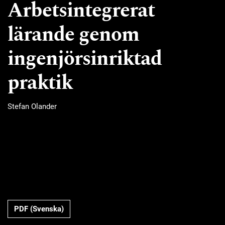
Arbetsintegrerat
lärande genom
ingenjörsinriktad
praktik
Stefan Olander
Requires Subscription
PDF (Svenska)