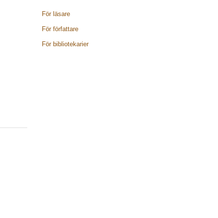
För läsare
För författare
För bibliotekarier