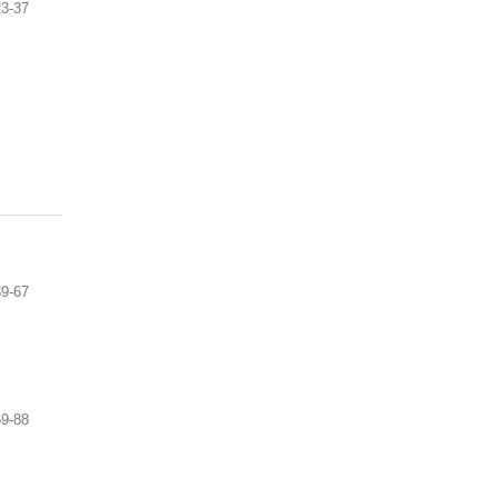
23-37
39-67
69-88