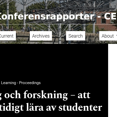
Current
Archives
Search
About
 Learning - Proceedings
 och forskning – att
tidigt lära av studenter