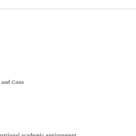
s and Cons
ernational academic environment