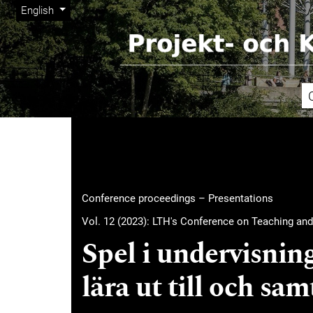
Admin menu
Skip to main navigation menu
Skip to main content
Skip to site footer
Change the language. The current language is:
English
Main menu
Conference proceedings – Presentations
Vol. 12 (2023): LTH's Conference on Teaching and
Spel i undervisning
lära ut till och sam