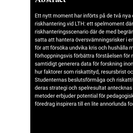
Ett nytt moment har införts på de två nya
riskhantering vid LTH: ett spelmoment där 
riskhanteringsscenario där de med begrän
satta att hantera översvämningsrisker i en
för att försöka undvika kris och hushålla
förhoppningsvis förbättra förståelsen för 
samtidigt generera data för forskning in
hur faktorer som riskattityd, resursbrist
Studenternas beslutsförmåga och riskatt
deras strategi och spelresultat antecknas
metoder erbjuder potential för pedagogisk
föredrag inspirera till en lite annorlunda f