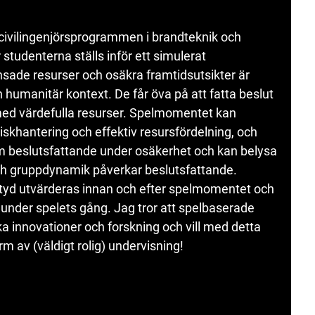
 civilingenjörsprogrammen i brandteknik och
studenterna ställs inför ett simulerat
sade resurser och osäkra framtidsutsikter är
 humanitär kontext. De får öva på att fatta beslut
 med värdefulla resurser. Spelmomentet kan
riskhantering och effektiv resursfördelning, och
om beslutsfattande under osäkerhet och kan belysa
 och gruppdynamik påverkar beslutsfattande.
ityd utvärderas innan och efter spelmomentet och
 under spelets gång. Jag tror att spelbaserade
a innovationer och forskning och vill med detta
orm av (väldigt rolig) undervisning!