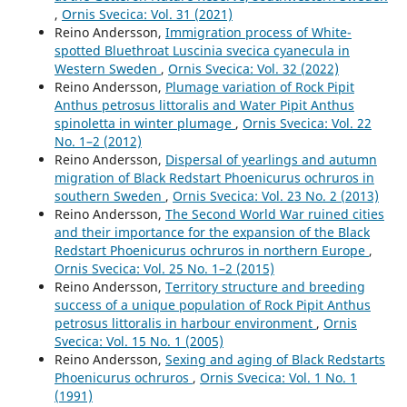
,
Ornis Svecica: Vol. 31 (2021)
Reino Andersson,
Immigration process of White-
spotted Bluethroat Luscinia svecica cyanecula in
Western Sweden
,
Ornis Svecica: Vol. 32 (2022)
Reino Andersson,
Plumage variation of Rock Pipit
Anthus petrosus littoralis and Water Pipit Anthus
spinoletta in winter plumage
,
Ornis Svecica: Vol. 22
No. 1–2 (2012)
Reino Andersson,
Dispersal of yearlings and autumn
migration of Black Redstart Phoenicurus ochruros in
southern Sweden
,
Ornis Svecica: Vol. 23 No. 2 (2013)
Reino Andersson,
The Second World War ruined cities
and their importance for the expansion of the Black
Redstart Phoenicurus ochruros in northern Europe
,
Ornis Svecica: Vol. 25 No. 1–2 (2015)
Reino Andersson,
Territory structure and breeding
success of a unique population of Rock Pipit Anthus
petrosus littoralis in harbour environment
,
Ornis
Svecica: Vol. 15 No. 1 (2005)
Reino Andersson,
Sexing and aging of Black Redstarts
Phoenicurus ochruros
,
Ornis Svecica: Vol. 1 No. 1
(1991)