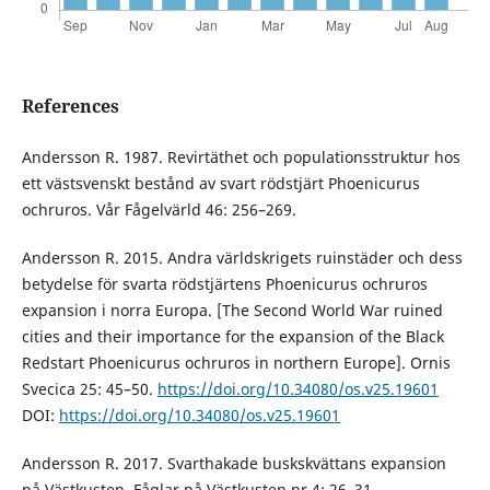
References
Andersson R. 1987. Revirtäthet och populationsstruktur hos
ett västsvenskt bestånd av svart rödstjärt Phoenicurus
ochruros. Vår Fågelvärld 46: 256–269.
Andersson R. 2015. Andra världskrigets ruinstäder och dess
betydelse för svarta rödstjärtens Phoenicurus ochruros
expansion i norra Europa. [The Second World War ruined
cities and their importance for the expansion of the Black
Redstart Phoenicurus ochruros in northern Europe]. Ornis
Svecica 25: 45–50.
https://doi.org/10.34080/os.v25.19601
DOI:
https://doi.org/10.34080/os.v25.19601
Andersson R. 2017. Svarthakade buskskvättans expansion
på Västkusten. Fåglar på Västkusten nr 4: 26–31.