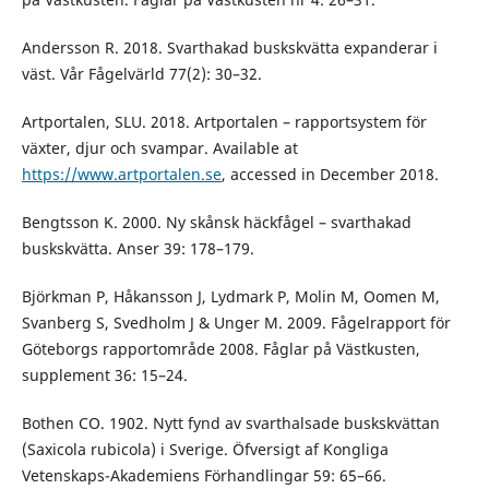
Andersson R. 2018. Svarthakad buskskvätta expanderar i
väst. Vår Fågelvärld 77(2): 30–32.
Artportalen, SLU. 2018. Artportalen – rapportsystem för
växter, djur och svampar. Available at
https://www.artportalen.se
, accessed in December 2018.
Bengtsson K. 2000. Ny skånsk häckfågel – svarthakad
buskskvätta. Anser 39: 178–179.
Björkman P, Håkansson J, Lydmark P, Molin M, Oomen M,
Svanberg S, Svedholm J & Unger M. 2009. Fågelrapport för
Göteborgs rapportområde 2008. Fåglar på Västkusten,
supplement 36: 15–24.
Bothen CO. 1902. Nytt fynd av svarthalsade buskskvättan
(Saxicola rubicola) i Sverige. Öfversigt af Kongliga
Vetenskaps-Akademiens Förhandlingar 59: 65–66.