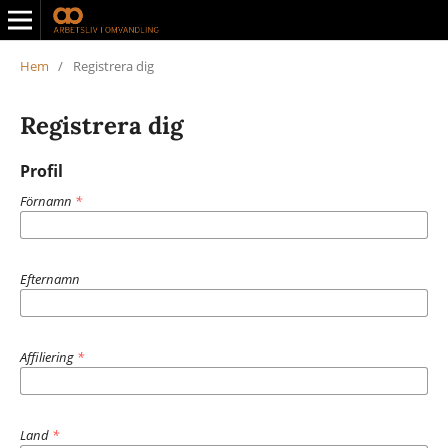
Hem
/
Registrera dig
Registrera dig
Profil
Förnamn
*
Efternamn
Affiliering
*
Land
*