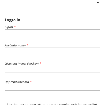
Logga in
E-post
*
Användarnamn
*
Lösenord (minst 6 tecken)
*
Upprepa lösenord
*
Ja, jag accepterar att mina data samlas och lagras enligt