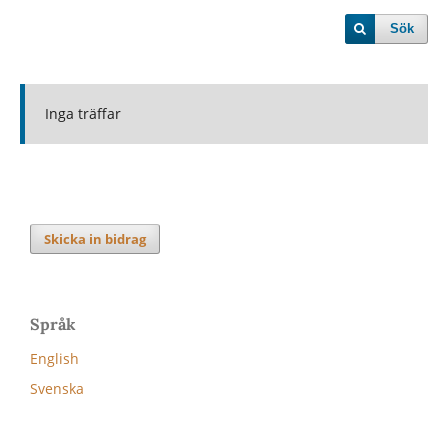
Sök
Inga träffar
Skicka in bidrag
Språk
English
Svenska