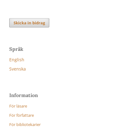
Skicka in bidrag
Språk
English
Svenska
Information
För läsare
För författare
För bibliotekarier