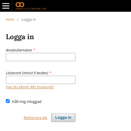
Hem
/
Logga in
Logga in
Användarnamn
*
Lösenord (minst 6 tecken)
*
Har du glömt ditt lösenord?
Håll mig inloggad
Registrera dig
Logga in