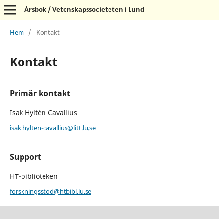
Årsbok / Vetenskapssocieteten i Lund
Hem
/
Kontakt
Kontakt
Primär kontakt
Isak Hyltén Cavallius
isak.hylten-cavallius@litt.lu.se
Support
HT-biblioteken
forskningsstod@htbibl.lu.se