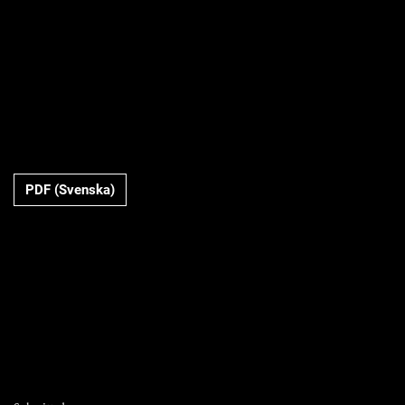
Requires Subscription
PDF (Svenska)