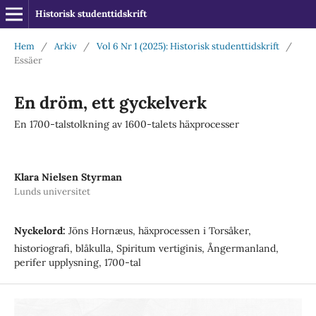
Historisk studenttidskrift
Hem
/
Arkiv
/
Vol 6 Nr 1 (2025): Historisk studenttidskrift
/
Essäer
En dröm, ett gyckelverk
En 1700-talstolkning av 1600-talets häxprocesser
Klara Nielsen Styrman
Lunds universitet
Nyckelord:
Jöns Hornæus, häxprocessen i Torsåker,
historiografi, blåkulla, Spiritum vertiginis, Ångermanland,
perifer upplysning, 1700-tal