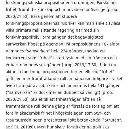
forskningspolitiska propositionen i ordningen, Forskning,
frihet, framtid – kunskap och innovation för Sverige (prop.
2020/21:60). Bara genom att studera
forskningspropositionernas rubriker kan man enkelt avläsa
vilka primära mål sittande regering har med sin
forskningspolitik. Förra gången det begav sig stod
samverkan högst på agendan. På propositionens 167 sidor
nämndes ”samverkan” hela 224 gånger, medan en
konkurrent som ”frihet” i stort lyste med sin frånvaro och
enbart nämndes sex gånger (prop. 2016/17:50). I den nu
aktuella forskningspropositionen har emellertid ”frihet”
getts en mer framträdande roll än någonsin tidigare – vilket
även framgår av rubriken – och omnämns hela 141 gånger
(”samverkan” är dock mer än dubbelt så vanligt) (prop.
2020/21:60). Skälet till att frihetsfrågan fått en så
framträdande roll denna gång är förstås de förslag om att
föra in akademisk frihet i högskolelagen som Styr- och
resursutredningen presenterat i sitt betänkande (”Struten”,
se SOU 2019:6). Men hur ska vi förstå denna politiska