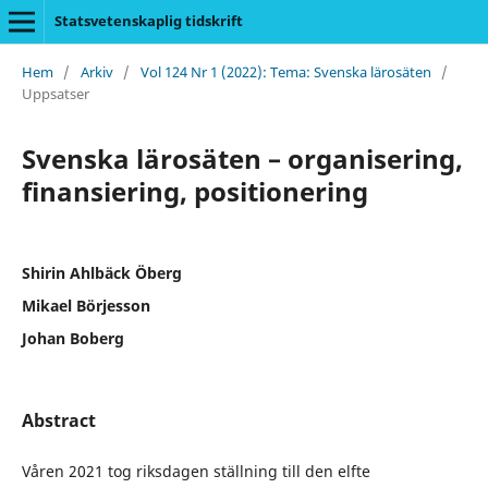
Statsvetenskaplig tidskrift
Hem
/
Arkiv
/
Vol 124 Nr 1 (2022): Tema: Svenska lärosäten
/
Uppsatser
Svenska lärosäten – organisering,
finansiering, positionering
Shirin Ahlbäck Öberg
Mikael Börjesson
Johan Boberg
Abstract
Våren 2021 tog riksdagen ställning till den elfte