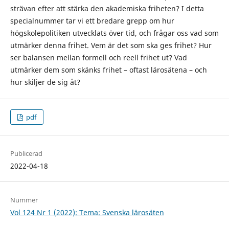
strävan efter att stärka den akademiska friheten? I detta
specialnummer tar vi ett bredare grepp om hur
högskolepolitiken utvecklats över tid, och frågar oss vad som
utmärker denna frihet. Vem är det som ska ges frihet? Hur
ser balansen mellan formell och reell frihet ut? Vad
utmärker dem som skänks frihet – oftast lärosätena – och
hur skiljer de sig åt?
pdf
Publicerad
2022-04-18
Nummer
Vol 124 Nr 1 (2022): Tema: Svenska lärosäten