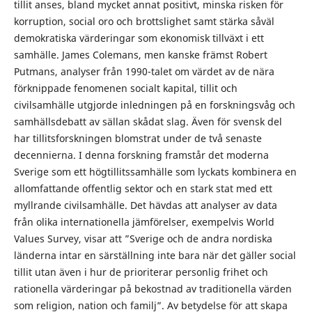
tillit anses, bland mycket annat positivt, minska risken för
korruption, social oro och brottslighet samt stärka såväl
demokratiska värderingar som ekonomisk tillväxt i ett
samhälle. James Colemans, men kanske främst Robert
Putmans, analyser från 1990-talet om värdet av de nära
förknippade fenomenen socialt kapital, tillit och
civilsamhälle utgjorde inledningen på en forskningsvåg och
samhällsdebatt av sällan skådat slag. Även för svensk del
har tillitsforskningen blomstrat under de två senaste
decennierna. I denna forskning framstår det moderna
Sverige som ett högtillitssamhälle som lyckats kombinera en
allomfattande offentlig sektor och en stark stat med ett
myllrande civilsamhälle. Det hävdas att analyser av data
från olika internationella jämförelser, exempelvis World
Values Survey, visar att ”Sverige och de andra nordiska
länderna intar en särställning inte bara när det gäller social
tillit utan även i hur de prioriterar personlig frihet och
rationella värderingar på bekostnad av traditionella värden
som religion, nation och familj”. Av betydelse för att skapa