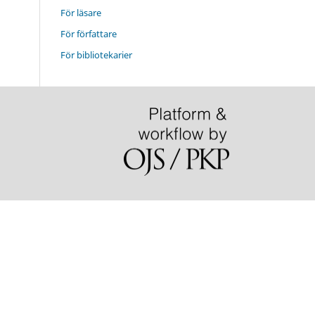
För läsare
För författare
För bibliotekarier