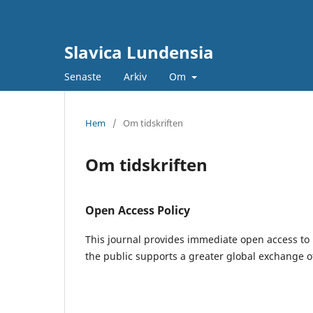
Slavica Lundensia
Senaste
Arkiv
Om
Hem
/
Om tidskriften
Om tidskriften
Open Access Policy
This journal provides immediate open access to i
the public supports a greater global exchange 