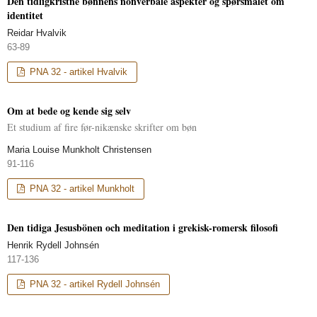
Den tidligkristne bønnens nonverbale aspekter og spørsmålet om
identitet
Reidar Hvalvik
63-89
PNA 32 - artikel Hvalvik
Om at bede og kende sig selv
Et studium af fire før-nikænske skrifter om bøn
Maria Louise Munkholt Christensen
91-116
PNA 32 - artikel Munkholt
Den tidiga Jesusbönen och meditation i grekisk-romersk filosofi
Henrik Rydell Johnsén
117-136
PNA 32 - artikel Rydell Johnsén