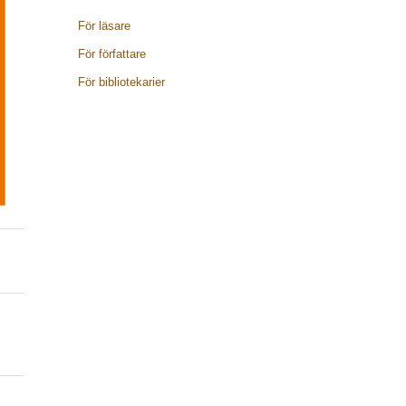
För läsare
För författare
För bibliotekarier