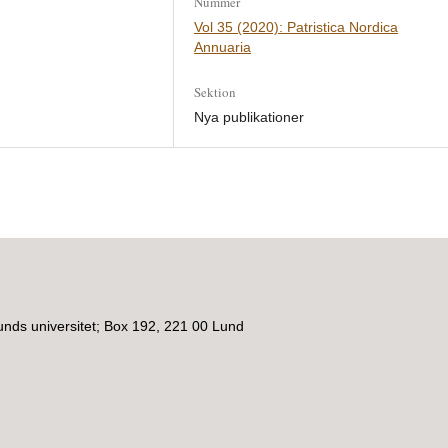
Nummer
Vol 35 (2020): Patristica Nordica
Annuaria
Sektion
Nya publikationer
unds universitet; Box 192, 221 00 Lund