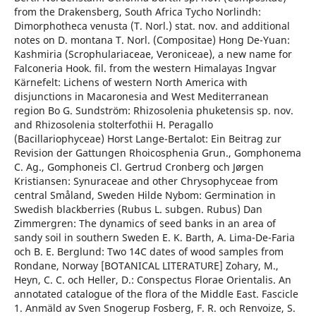
from the Drakensberg, South Africa Tycho Norlindh:
Dimorphotheca venusta (T. Norl.) stat. nov. and additional
notes on D. montana T. Norl. (Compositae) Hong De-Yuan:
Kashmiria (Scrophulariaceae, Veroniceae), a new name for
Falconeria Hook. fil. from the western Himalayas Ingvar
Kärnefelt: Lichens of western North America with
disjunctions in Macaronesia and West Mediterranean
region Bo G. Sundström: Rhizosolenia phuketensis sp. nov.
and Rhizosolenia stolterfothii H. Peragallo
(Bacillariophyceae) Horst Lange-Bertalot: Ein Beitrag zur
Revision der Gattungen Rhoicosphenia Grun., Gomphonema
C. Ag., Gomphoneis Cl. Gertrud Cronberg och Jørgen
Kristiansen: Synuraceae and other Chrysophyceae from
central Småland, Sweden Hilde Nybom: Germination in
Swedish blackberries (Rubus L. subgen. Rubus) Dan
Zimmergren: The dynamics of seed banks in an area of
sandy soil in southern Sweden E. K. Barth, A. Lima-De-Faria
och B. E. Berglund: Two 14C dates of wood samples from
Rondane, Norway [BOTANICAL LITERATURE] Zohary, M.,
Heyn, C. C. och Heller, D.: Conspectus Florae Orientalis. An
annotated catalogue of the flora of the Middle East. Fascicle
1. Anmäld av Sven Snogerup Fosberg, F. R. och Renvoize, S.