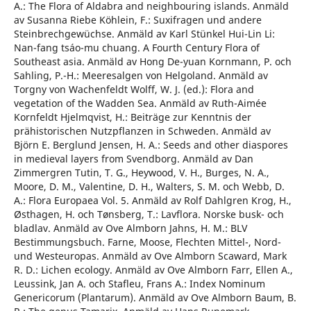
A.: The Flora of Aldabra and neighbouring islands. Anmäld
av Susanna Riebe Köhlein, F.: Suxifragen und andere
Steinbrechgewüchse. Anmäld av Karl Stünkel Hui-Lin Li:
Nan-fang tsáo-mu chuang. A Fourth Century Flora of
Southeast asia. Anmäld av Hong De-yuan Kornmann, P. och
Sahling, P.-H.: Meeresalgen von Helgoland. Anmäld av
Torgny von Wachenfeldt Wolff, W. J. (ed.): Flora and
vegetation of the Wadden Sea. Anmäld av Ruth-Aimée
Kornfeldt Hjelmqvist, H.: Beiträge zur Kenntnis der
prähistorischen Nutzpflanzen in Schweden. Anmäld av
Björn E. Berglund Jensen, H. A.: Seeds and other diaspores
in medieval layers from Svendborg. Anmäld av Dan
Zimmergren Tutin, T. G., Heywood, V. H., Burges, N. A.,
Moore, D. M., Valentine, D. H., Walters, S. M. och Webb, D.
A.: Flora Europaea Vol. 5. Anmäld av Rolf Dahlgren Krog, H.,
Østhagen, H. och Tønsberg, T.: Lavflora. Norske busk- och
bladlav. Anmäld av Ove Almborn Jahns, H. M.: BLV
Bestimmungsbuch. Farne, Moose, Flechten Mittel-, Nord-
und Westeuropas. Anmäld av Ove Almborn Scaward, Mark
R. D.: Lichen ecology. Anmäld av Ove Almborn Farr, Ellen A.,
Leussink, Jan A. och Stafleu, Frans A.: Index Nominum
Genericorum (Plantarum). Anmäld av Ove Almborn Baum, B.