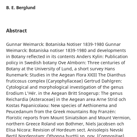
B. E. Berglund
Abstract
Gunnar Weimarck: Botaniska Notiser 1839-1980 Gunnar
Weimarck: Botaniska notiser 1839-1980 and developments
in Botany reflected in its contents Anders Kylin: Publication
policy in Swedish botany Ove Almborn: Three centuries of
Botany at the University of Lund, a short survey Hans
Runemark: Studies in the Aegean Flora XXIII The Dianthus
fruticosus complex (Caryophyllaceae) Gertrud Dahlgren:
Cytological and morphological investigation of the genus
Erodium L'Hér. in the Aegean Britt Snogerup: The genus
Reichardia (Asteraceae) in the Aegean area Arne Strid och
Kostas Papanicolaou: New species of Aethionema and
Peucedanum from the Greek mountains Roy Franzén:
Floristic reports from Mount Siniatsikon and Mount Vermion,
northern Greece Roland von Bothmer, Niels Jacobsen och
Elisa Nicora: Revision of Hordeum sect. Anisolepis Nevski
Bertil Nordenstam: Othonna burttii sp. nov. (Compositae)