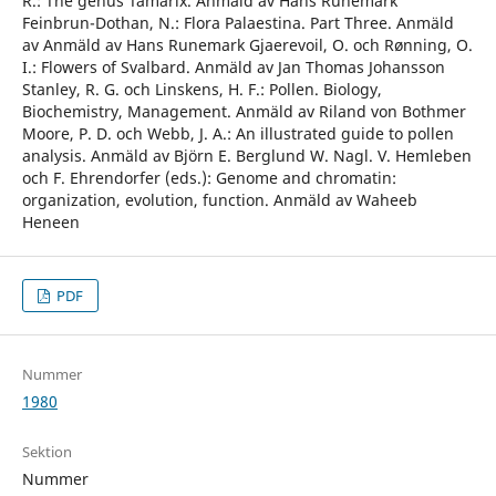
R.: The genus Tamarix. Anmäld av Hans Runemark
Feinbrun-Dothan, N.: Flora Palaestina. Part Three. Anmäld
av Anmäld av Hans Runemark Gjaerevoil, O. och Rønning, O.
I.: Flowers of Svalbard. Anmäld av Jan Thomas Johansson
Stanley, R. G. och Linskens, H. F.: Pollen. Biology,
Biochemistry, Management. Anmäld av Riland von Bothmer
Moore, P. D. och Webb, J. A.: An illustrated guide to pollen
analysis. Anmäld av Björn E. Berglund W. Nagl. V. Hemleben
och F. Ehrendorfer (eds.): Genome and chromatin:
organization, evolution, function. Anmäld av Waheeb
Heneen
PDF
Nummer
1980
Sektion
Nummer