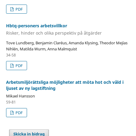
PDF
Hbtq-personers arbetsvillkor
Risker, hinder och olika perspektiv på åtgärder
Tove Lundberg, Benjamin Claréus, Amanda Klysing, Theodor Mejías
Nihlén, Matilda Wurm, Anna Malmquist
34-58
PDF
Arbetsmiljörättsliga möjligheter att möta hot och våld i
ljuset av ny lagstiftning
Mikael Hansson
59-81
PDF
Skicka in bidrag