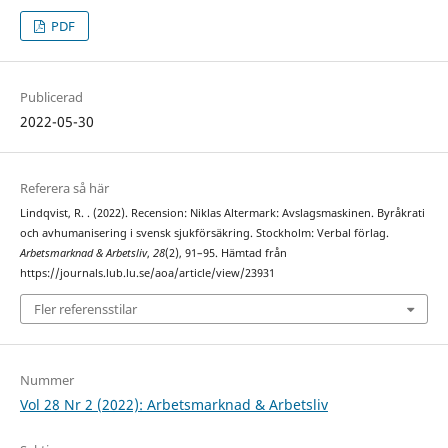
PDF
Publicerad
2022-05-30
Referera så här
Lindqvist, R. . (2022). Recension: Niklas Altermark: Avslagsmaskinen. Byråkrati
och avhumanisering i svensk sjukförsäkring. Stockholm: Verbal förlag.
Arbetsmarknad & Arbetsliv
,
28
(2), 91–95. Hämtad från
https://journals.lub.lu.se/aoa/article/view/23931
Fler referensstilar
Nummer
Vol 28 Nr 2 (2022): Arbetsmarknad & Arbetsliv