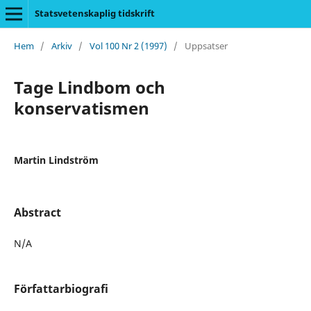
Statsvetenskaplig tidskrift
Hem
/
Arkiv
/
Vol 100 Nr 2 (1997)
/
Uppsatser
Tage Lindbom och
konservatismen
Martin Lindström
Abstract
N/A
Författarbiografi