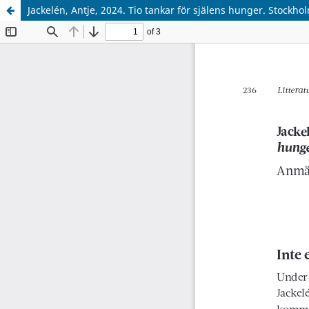
Jackelén, Antje, 2024. Tio tankar för själens hunger. Stockh