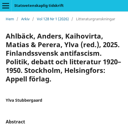
Statsvetenskaplig tidskrift
Hem
/
Arkiv
/
Vol 128 Nr 1 (2026)
/
Litteraturgranskningar
Ahlbäck, Anders, Kaihovirta,
Matias & Perera, Ylva (red.), 2025.
Finlandssvensk antifascism.
Politik, debatt och litteratur 1920–
1950. Stockholm, Helsingfors:
Appell förlag.
Ylva Stubbergaard
Abstract