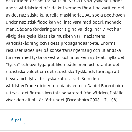
och dirigenter som fortsatte att verka i Nazityskland under
andra världskriget när de kritiserades för att ha varit en del
av det nazistiska kulturella maskineriet. Att spela Beethoven
under nazistisk flagg kan väl inte vara medlöperi, menade
man. Sådana förklaringar ter sig naiva idag, när vi vet hur
viktig den tyska klassiska musiken var i nazismens
världsåskådning och i dess propagandaarbete. Enorma
resurser lades ner på konsertarrangemang och utländska
turnéer med tyska orkestrar och musiker i syfte att hylla det
”tyska” och övertyga publiken både inom och utanför det
nazistiska väldet om det nazistiska Tysklands förmåga att
bevara och lyfta det tyska kulturarvet. Som den
världsberömde dirigenten pianisten och Daniel Barenboim
uttryckt det är musiken inte separerad från världen. I stället
visar den att allt är förbundet (Barenboim 2008: 17, 108).
pdf