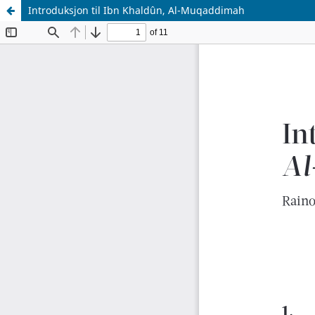
Introduksjon til Ibn Khaldûn, Al-Muqaddimah