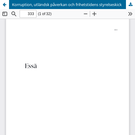
Korruption, utländsk påverkan och frihetstidens styrelseskick