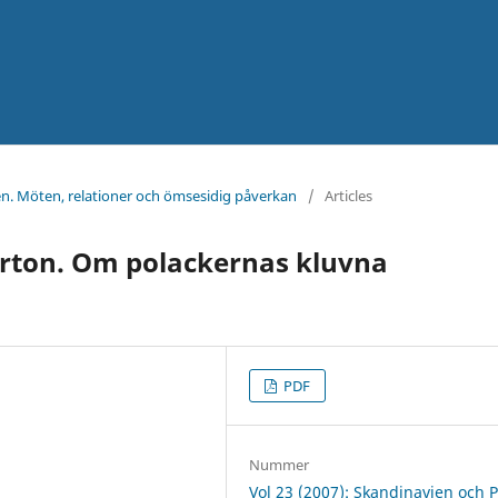
en. Möten, relationer och ömsesidig påverkan
/
Articles
rton. Om polackernas kluvna
PDF
Nummer
Vol 23 (2007): Skandinavien och P