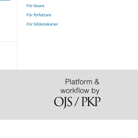
För läsare
För författare
För bibliotekarier