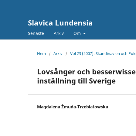
Slavica Lundensia
Senaste
Arkiv
Om
Hem
/
Arkiv
/
Vol 23 (2007): Skandinavien och Pol
Lovsånger och besserwisse
inställning till Sverige
Magdalena Żmuda-Trzebiatowska