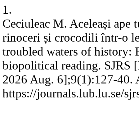
1.
Ceciuleac M. Aceleași ape tu
rinoceri și crocodili într-o 
troubled waters of history:
biopolitical reading. SJRS 
2026 Aug. 6];9(1):127-40. 
https://journals.lub.lu.se/sj