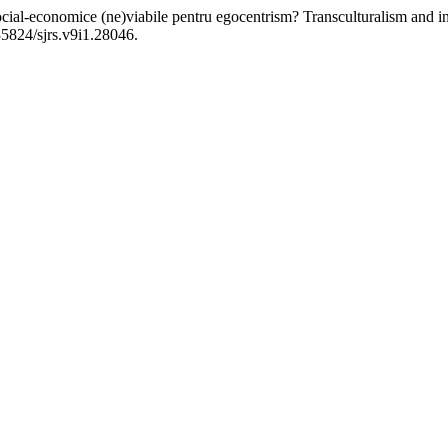
social-economice (ne)viabile pentru egocentrism? Transculturalism and in
35824/sjrs.v9i1.28046.