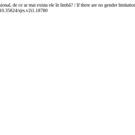
ional, de ce ar mai exista ele în limbă? / If there are no gender limitat
/10.35824/sjrs.v2i1.18780