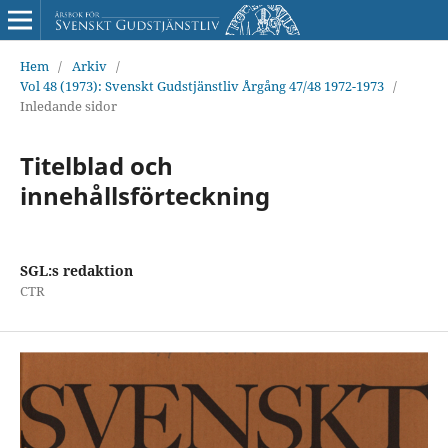
Hem
/
Arkiv
/
Vol 48 (1973): Svenskt Gudstjänstliv Årgång 47/48 1972-1973
/
Inledande sidor
Titelblad och
innehållsförteckning
SGL:s redaktion
CTR