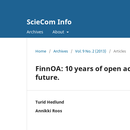
ScieCom Info
Archives
About
Home
/
Archives
/
Vol. 9 No. 2 (2013)
/
Articles
FinnOA: 10 years of open a
future.
Turid Hedlund
Annikki Roos