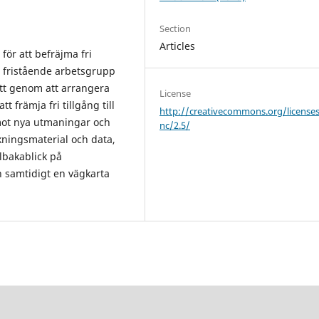
Section
Articles
 för att befräjma fri
en fristående arbetsgrupp
att genom att arrangera
License
t främja fri tillgång till
http://creativecommons.org/license
 mot nya utmaningar och
nc/2.5/
skningsmaterial och data,
llbakablick på
h samtidigt en vägkarta