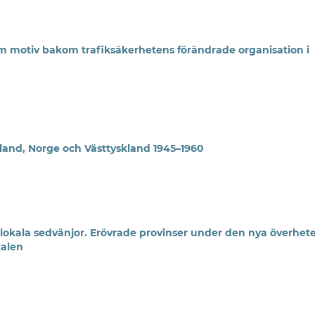
 motiv bakom trafiksäkerhetens förändrade organisation i
inland, Norge och Västtyskland 1945–1960
okala sedvänjor. Erövrade provinser under den nya överhete
talen